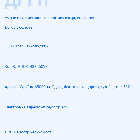
Умови використання та політика конфіденційності
Договір-оферта
ТОВ «Лігал Технолоджи»
Код ЄДРПОУ:
43805813
Адреса:
Україна, 65009, м. Одеса, Фонтанська дорога, буд. 11, офіс 502
Електронна адреса:
office@drrp.app
ДРРП. Реєстр нерухомості.